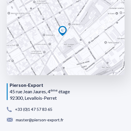
Pierson-Export
ème
45 rue Jean Jaures, 4
étage
92300, Levallois-Perret
+33 (0)1 47 57 83 65
master@pierson-export.fr