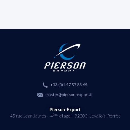
+33 (0)1 47 57 83 65
master@pierson-export.fr
Pierson-Export
ème
45 rue Jean Jaures – 4
étage – 92300, Levallois-Perret