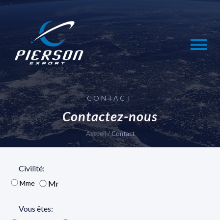
Skip
to
content
CONTACT
Contactez-nous
Accueil
/
Contact
Civilité:
Mme
Mr
Vous êtes: